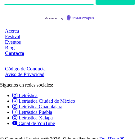
Powered by
EmailOctopus
Acerca
Festival
Eventos
Blog
Contacto
Código de Conducta
Aviso de Privacidad
Síguenos en redes sociales:
Letrástica
Letrástica Ciudad de México
Letrástica Guadalajara
Letrástica Puebla
Letrastica Xalapa
Canal de YouTube
© Copyright Letrástica® 2026. Sitio realizado por
DualType
❦